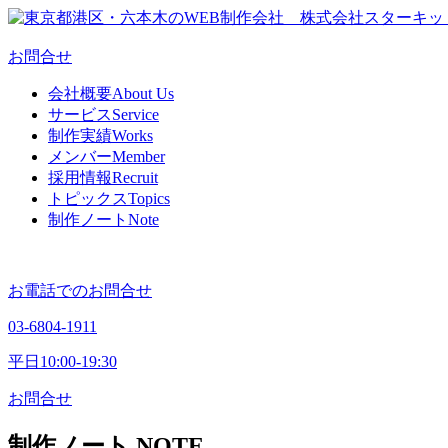
お問合せ
会社概要
About Us
サービス
Service
制作実績
Works
メンバー
Member
採用情報
Recruit
トピックス
Topics
制作ノート
Note
お電話でのお問合せ
03-6804-1911
平日10:00-19:30
お問合せ
制作ノート
NOTE