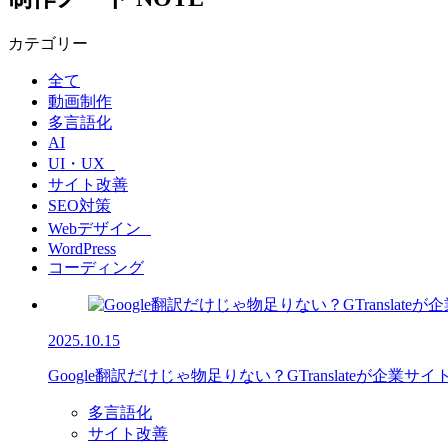
カテゴリー
全て
動画制作
多言語化
AI
UI・UX
サイト改善
SEO対策
Webデザイン
WordPress
コーディング
2025.10.15
Google翻訳だけじゃ物足りない？GTranslateが企
多言語化
サイト改善