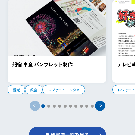
船宿 中金 パンフレット制作
テレビ
観光
飲食
レジャー・エンタメ
レジャー
制作実績一覧を見る