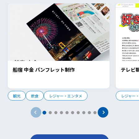
船宿 中金 パンフレット制作
テレビ
観光
飲食
レジャー・エンタメ
レジャー