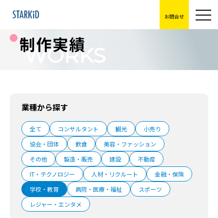
お問合せ
制作実績
WORKS
業種から探す
全て
コンサルタント
観光
小売り
協会・団体
飲食
美容・ファッション
その他
製造・販売
建設
不動産
IT・テクノロジー
人材・リクルート
金融・保険
学校・教育
病院・医療・福祉
スポーツ
レジャー・エンタメ