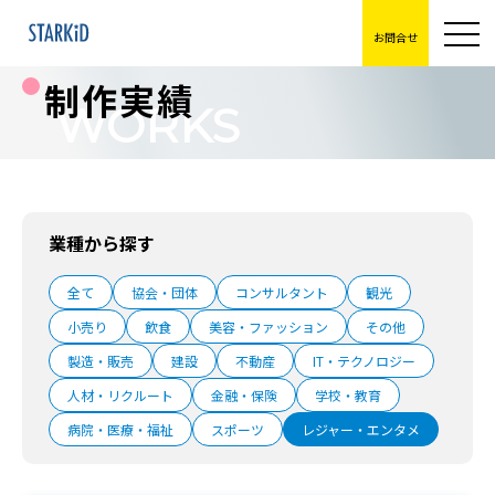
お問合せ
制作実績
WORKS
業種から探す
全て
協会・団体
コンサルタント
観光
小売り
飲食
美容・ファッション
その他
製造・販売
建設
不動産
IT・テクノロジー
人材・リクルート
金融・保険
学校・教育
病院・医療・福祉
スポーツ
レジャー・エンタメ