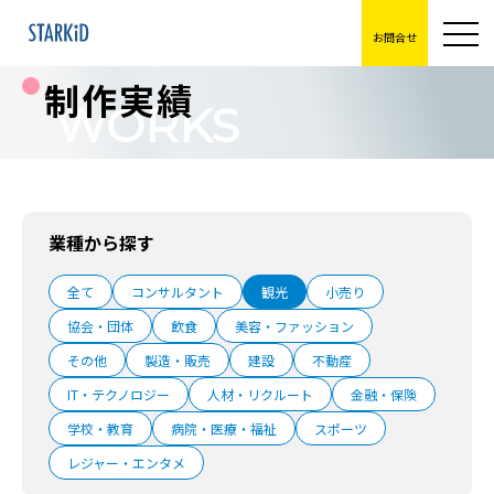
お問合せ
制作実績
WORKS
業種から探す
全て
コンサルタント
観光
小売り
協会・団体
飲食
美容・ファッション
その他
製造・販売
建設
不動産
IT・テクノロジー
人材・リクルート
金融・保険
学校・教育
病院・医療・福祉
スポーツ
レジャー・エンタメ