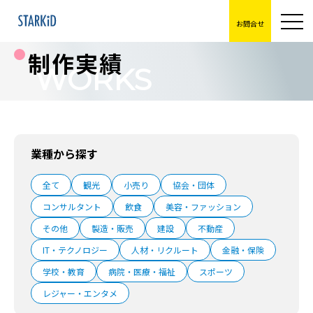
お問合せ
制作実績
WORKS
業種から探す
全て
観光
小売り
協会・団体
コンサルタント
飲食
美容・ファッション
その他
製造・販売
建設
不動産
IT・テクノロジー
人材・リクルート
金融・保険
学校・教育
病院・医療・福祉
スポーツ
レジャー・エンタメ