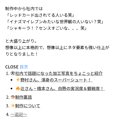
制作中から社内では
「レッドカード出されてる人いる笑」
「イナズマイレブンみたいな世界観の人いない？笑」
「シャキーラ！？センスすごいな、、、笑」
と大盛り上がり。
想像以上に本格的で、想像以上にネタ要素も強い仕上が
りとなりました！
CLOSE
目次
社内で話題になった加工写真をちょこっと紹介
野村さん、渾身のスーパーシュート！
辻さん・橋本さん、白熱の実況席＆観戦席！
制作裏話
制作について
〜追記〜