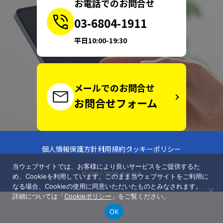
お電話でのお問合せ
03-6804-1911
平日10:00-19:30
メールでのお問合せ
お問合せフォーム
個人情報保護方針
利用規約
クッキーポリシー
当ウェブサイトでは、お客様により良いサービスをご提供するた
© 2007-2025 star-kid.
め、Cookieを利用しています。このまま当ウェブサイトをご利用に
なる場合、Cookieの使用に同意いただいたものとみなされます。
詳細については「
Cookieポリシー
」をご覧ください。
OK