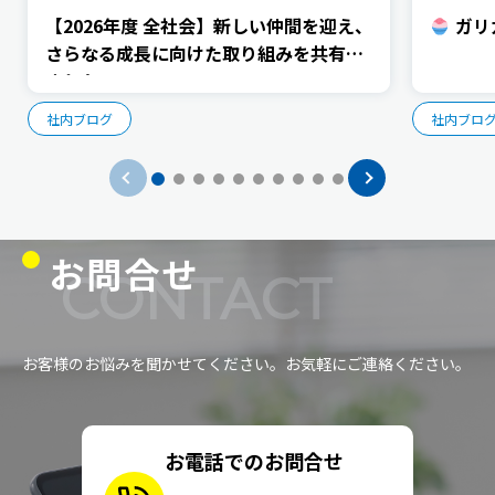
【2026年度 全社会】新しい仲間を迎え、
ガリ
さらなる成長に向けた取り組みを共有し
ました
社内ブログ
社内ブロ
お問合せ
CONTACT
お客様のお悩みを聞かせてください。お気軽にご連絡ください。
お電話でのお問合せ