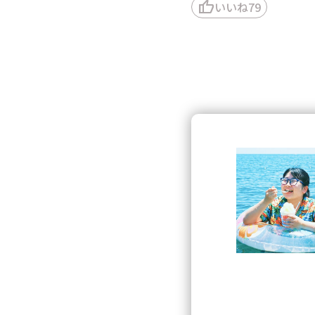
thumb_up
いいね
79