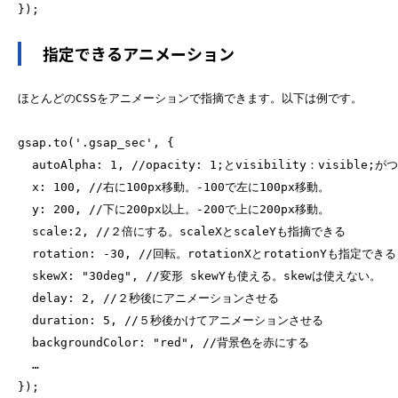
指定できるアニメーション
gsap.to('.gsap_sec', {
autoAlpha: 1, //opacity: 1;とvisibility：visible;が
x: 100, //右に100px移動。-100で左に100px移動。
y: 200, //下に200px以上。-200で上に200px移動。
scale:2, //２倍にする。scaleXとscaleYも指摘できる
rotation: -30, //回転。rotationXとrotationYも指定できる
skewX: "30deg", //変形 skewYも使える。skewは使えない。
delay: 2, //２秒後にアニメーションさせる
duration: 5, //５秒後かけてアニメーションさせる
backgroundColor: "red", //背景色を赤にする
…
});