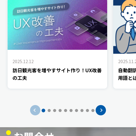
2025.12.12
2025.11.
訪日観光客を増やすサイト作り！UX改善
自動翻
の工夫
用語と