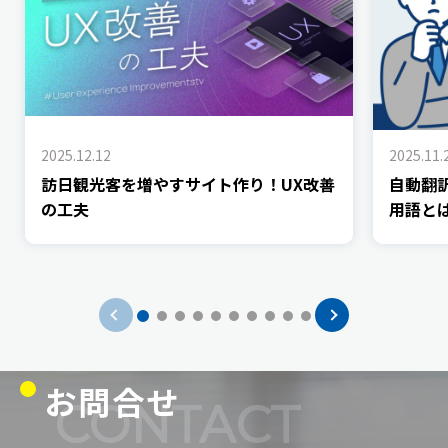
2025.12.12
2025.11.
訪日観光客を増やすサイト作り！UX改善
自動翻
の工夫
用語と
お問合せ
CONTACT