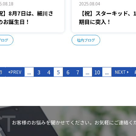
5.08.18
2025.08.04
祝】8月7日は、細川さ
【祝】スターキッド、1
のお誕生日！
期目に突入！
ブログ
社内ブログ
...
3
4
5
6
7
...
10
...
初
PREV
NEXT
T
お客様のお悩みを聞かせてください。お気軽にご連絡く