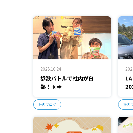
2025.10.24
202
歩数バトルで社内が白
L
熱！🚶‍➡️
2
社内ブログ
社内