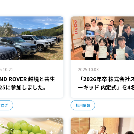
5.10.21
2025.10.03
AND ROVER 越境と共生
「2026年卒 株式会社
025に参加しました。
ーキッド 内定式」を4
内定者と執り行いまし
た。
ブログ
採用情報