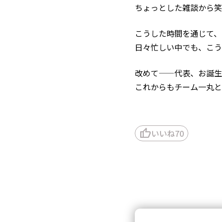
ちょっとした雑談から笑
こうした時間を通じて、
日々忙しい中でも、こう
改めて——代表、お誕生
これからもチーム一丸と
thumb_up
いいね
70