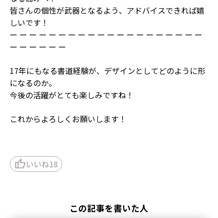
皆さんの個性が武器となるよう、アドバイスできれば嬉
しいです！
ー ー ー ー ー ー ー ー ー ー ー ー ー ー ー ー ー ー ー ー
ー ー ー ー ー ー
17年にもなる書道経験が、デザインとしてどのように形
になるのか。
今後の活躍がとても楽しみですね！
これからよろしくお願いします！
thumb_up
いいね
18
この記事を書いた人