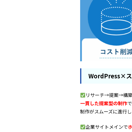
WordPres
リサーチ→提案→構
一貫した提案型の制作
で
制作がスムーズに進行し
企業サイトメインで