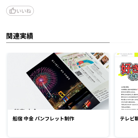
thumb_up
いいね
関連実績
船宿 中金 パンフレット制作
テレビ