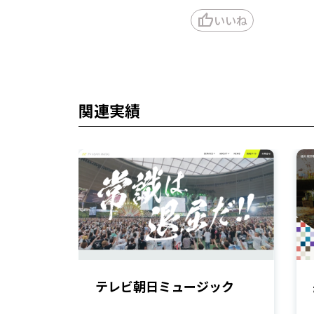
thumb_up
いいね
関連実績
テレビ朝日ミュージック